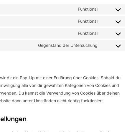
Funktional
Consent
to
Funktional
Consent
service
to
Funktional
wordpress
Consent
service
to
Gegenstand der Untersuchung
metaslider
Consent
service
to
complianz
service
sonstiges
ir dir ein Pop-Up mit einer Erklärung über Cookies. Sobald du
 Einwilligung alle von dir gewählten Kategorien von Cookies und
verwenden. Du kannst die Verwendung von Cookies über deinen
bsite dann unter Umständen nicht richtig funktioniert.
tellungen