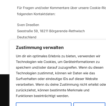
Für Fragen und/oder Kommentare über unsere Cookie-Richt
folgenden Kontaktdaten:
Sven Dreeßen
Seestraße 59, 18211 Börgerende-Rethwisch
Deutschland
Website:
http://fewo-boergerende.de
Zustimmung verwalten
E-Mail:
Anfragen@
fewo-boergerende.de
Telefonnummer: 038203 22538
Um dir ein optimales Erlebnis zu bieten, verwenden wir
Technologien wie Cookies, um Geräteinformationen zu
Diese Cookie-Richtlinie wurde mit
cookiedatabase.org
speichern und/oder darauf zuzugreifen. Wenn du diesen
Technologien zustimmst, können wir Daten wie das
Surfverhalten oder eindeutige IDs auf dieser Website
SUCHE
verarbeiten. Wenn du deine Zustimmung nicht erteilst ode
zurückziehst, können bestimmte Merkmale und
Suchen
Funktionen beeinträchtigt werden.
SUCHEN
nach: